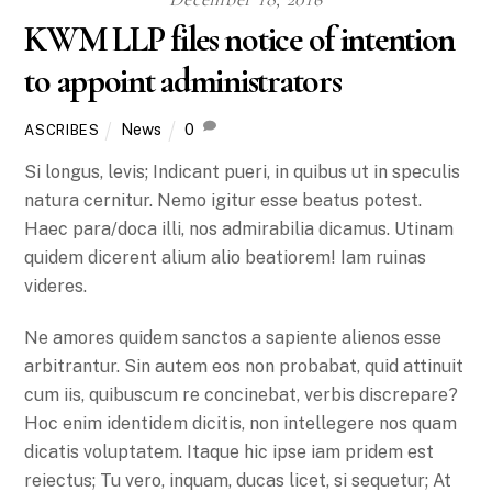
KWM LLP files notice of intention
to appoint administrators
News
0
ASCRIBES
Si longus, levis; Indicant pueri, in quibus ut in speculis
natura cernitur. Nemo igitur esse beatus potest.
Haec para/doca illi, nos admirabilia dicamus. Utinam
quidem dicerent alium alio beatiorem! Iam ruinas
videres.
Ne amores quidem sanctos a sapiente alienos esse
arbitrantur. Sin autem eos non probabat, quid attinuit
cum iis, quibuscum re concinebat, verbis discrepare?
Hoc enim identidem dicitis, non intellegere nos quam
dicatis voluptatem. Itaque hic ipse iam pridem est
reiectus; Tu vero, inquam, ducas licet, si sequetur; At