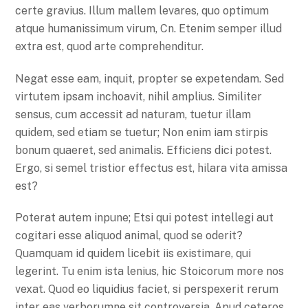
certe gravius. Illum mallem levares, quo optimum
atque humanissimum virum, Cn. Etenim semper illud
extra est, quod arte comprehenditur.
Negat esse eam, inquit, propter se expetendam. Sed
virtutem ipsam inchoavit, nihil amplius. Similiter
sensus, cum accessit ad naturam, tuetur illam
quidem, sed etiam se tuetur; Non enim iam stirpis
bonum quaeret, sed animalis. Efficiens dici potest.
Ergo, si semel tristior effectus est, hilara vita amissa
est?
Poterat autem inpune; Etsi qui potest intellegi aut
cogitari esse aliquod animal, quod se oderit?
Quamquam id quidem licebit iis existimare, qui
legerint. Tu enim ista lenius, hic Stoicorum more nos
vexat. Quod eo liquidius faciet, si perspexerit rerum
inter eas verborumne sit controversia. Apud ceteros